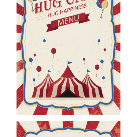
Healthy Drinks
สำหรับคนรักสุขภาพหรือต้องการควบคุมน้ำหนัก ทาง
ร้านก็มีเมนูพิเศษหลากหลายให้เลือกสรรค์ เอาใจโดย
Previous
Ne
เฉพาะ..
HEALTHY DRINKS MENU