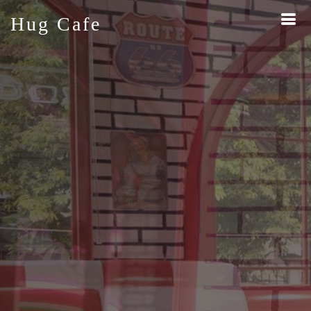
Hug
Cafe