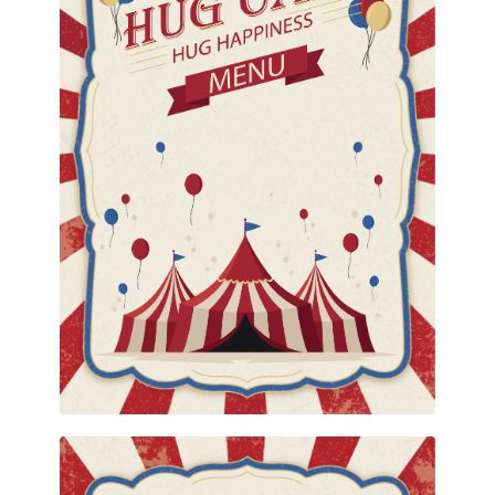
Healthy Drinks
สำหรับคนรักสุขภาพหรือต้องการควบคุมน้ำหนัก ทาง
ร้านก็มีเมนูพิเศษหลากหลายให้เลือกสรรค์ เอาใจโดย
Previous
Ne
เฉพาะ..
HEALTHY DRINKS MENU