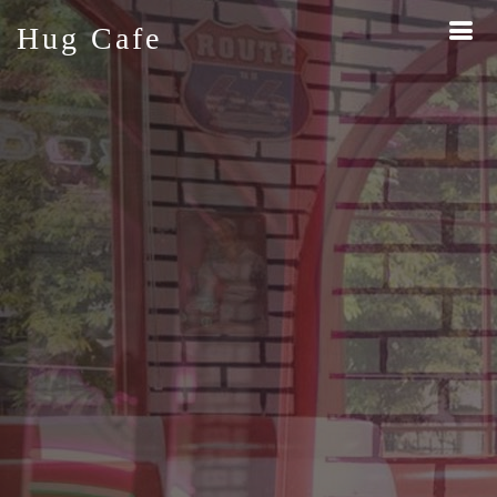
Hug
Cafe